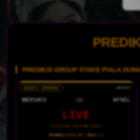
PREDIK
PREDIKSI GROUP STAKE PIALA DUNI
GRUP A · OPENING
MEKSIKO
AFSEL
VS
LIVE
12 Juni 2026 · 02:00 WIB · Azteca
Prediksi:
Home Win ·
Skor:
2-1