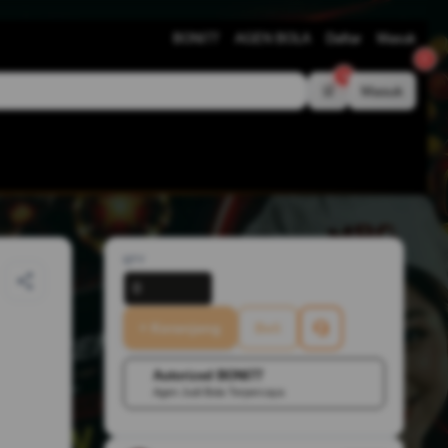
BONI77
AGEN BOLA
Daftar
Masuk
0
0
🛒
Masuk
QTY
+ Keranjang
Beli
Autorized BONI77
💳
Agen Judi Bola Terpercaya