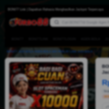
BONI77 Link | Dapatkan Rahasia Menghasilkan Jackpot Terpercaya
BONI77
BONI77LINK
BONI77LOGIN
AGEN BOLA
JU
BONI77
-
JUDI BOLA
-
AGEN BOLA
-
MIX PARLAY
-
LINK JUDI BOLA
-
BONI77 Lin
BO
Ja
R
Terj
BO