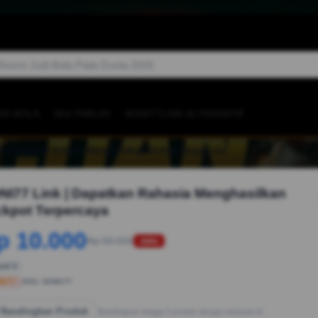
DI BOLA
MIX PARLAY
BONI77LINK ALTERNATIF
k | Dapatkan Rahasia Menghasilkan Jackpot Terpercaya
NI77 Link | Dapatkan Rahasia Menghasilkan
ckpot Terpercaya
p 10.000
Rp 50.000
-88%
ual 2
NI77
SKU:
BONI77
Bandingkan Produk
Bandingkan hingga 5 produk dengan bantuan AI