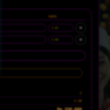
ODDS
✕
✕
2
3.30
Rp 330.000