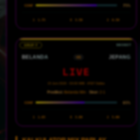
75%
CONF
1
1.75
X
3.50
2
6.50
GRUP F
BELANDA
JEPANG
VS
LIVE
15 Juni 2026 · 03:00 WIB · AT&T Dallas
Prediksi:
Belanda Win ·
Skor:
2-1
65%
CONF
1
1.65
X
3.80
2
5.00
KALKULATOR MIX PARLAY